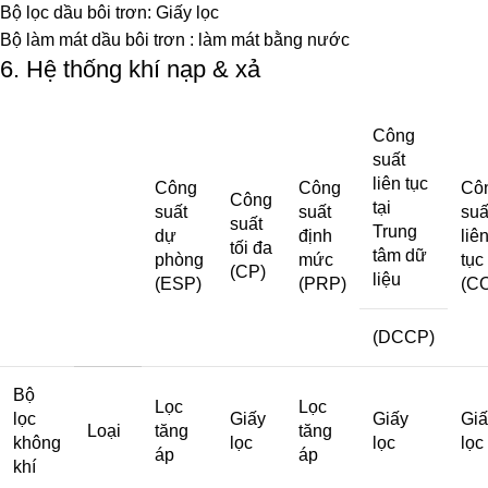
Bộ lọc dầu bôi trơn: Giấy lọc
Bộ làm mát dầu bôi trơn : làm mát bằng nước
6. Hệ thống khí nạp & xả
Công
suất
liên tục
Công
Công
Cô
Công
tại
suất
suất
suấ
suất
Trung
dự
định
liê
tối đa
tâm dữ
phòng
mức
tục
(CP)
liệu
(ESP)
(PRP)
(C
(DCCP)
Bộ
Lọc
Lọc
lọc
Giấy
Giấy
Giấ
Loại
tăng
tăng
không
lọc
lọc
lọc
áp
áp
khí