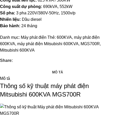
Công suất liên tục:
625 KVA / 500KW
Công suất dự phòng:
690kVA, 552kW
Số pha:
3 pha 220V/380V-50Hz, 1500v/p
Nhiên liệu:
Dầu diesel
Bảo hành:
24 tháng
Danh mục:
Máy phát điện
Thẻ:
600KVA
,
máy phát điện
600KVA
,
máy phát điện Mitsubishi 600KVA
,
MGS700R
,
Mitsubishi 600KVA
Share:
MÔ TẢ
Mô tả
Thông số kỹ thuật máy phát điện
Mitsubishi 600KVA MGS700R