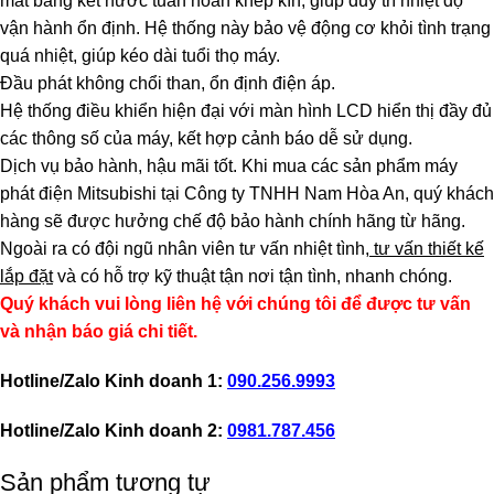
mát bằng két nước tuần hoàn khép kín, giúp duy trì nhiệt độ
vận hành ổn định. Hệ thống này bảo vệ động cơ khỏi tình trạng
quá nhiệt, giúp kéo dài tuổi thọ máy.
Đầu phát không chổi than, ổn định điện áp.
Hệ thống điều khiển hiện đại với màn hình LCD hiển thị đầy đủ
các thông số của máy, kết hợp cảnh báo dễ sử dụng.
Dịch vụ bảo hành, hậu mãi tốt. Khi mua các sản phẩm máy
phát điện Mitsubishi tại Công ty TNHH Nam Hòa An, quý khách
hàng sẽ được hưởng chế độ bảo hành chính hãng từ hãng.
Ngoài ra có đội ngũ nhân viên tư vấn nhiệt tình,
tư vấn thiết kế
lắp đặt
và có hỗ trợ kỹ thuật tận nơi tận tình, nhanh chóng.
Quý khách vui lòng liên hệ với chúng tôi để được tư vấn
và nhận báo giá chi tiết.
Hotline/Zalo Kinh doanh 1:
090.256.9993
Hotline/Zalo Kinh doanh 2:
0981.787.456
Sản phẩm tương tự