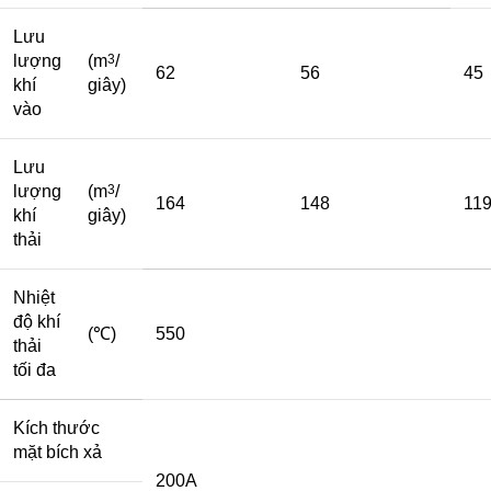
Lưu
lượng
(m
3
/
62
56
45
khí
giây)
vào
Lưu
lượng
(m
3
/
164
148
11
khí
giây)
thải
Nhiệt
độ khí
(℃)
550
thải
tối đa
Kích thước
mặt bích xả
200A