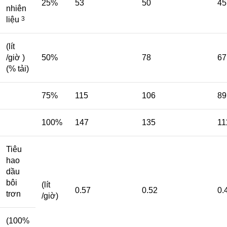
25%
53
50
45
nhiên
liệu
3
(lít
/giờ )
50%
78
67
(% tải)
75%
115
106
89
100%
147
135
11
Tiêu
hao
dầu
bôi
(lít
0.57
0.52
0.
trơn
/giờ)
(100%