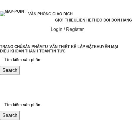
VĂN PHÒNG GIAO DỊCH
GIỚI THIỆU
LIÊN HỆ
THEO DÕI ĐƠN HÀNG
Login / Register
TRANG CHỦ
SẢN PHẨM
TƯ VẤN THIẾT KẾ LẮP ĐẶT
KHUYẾN MẠI
ĐIỀU KHOẢN THANH TOÁN
TIN TỨC
Search
0
₫
Search
Login / Register