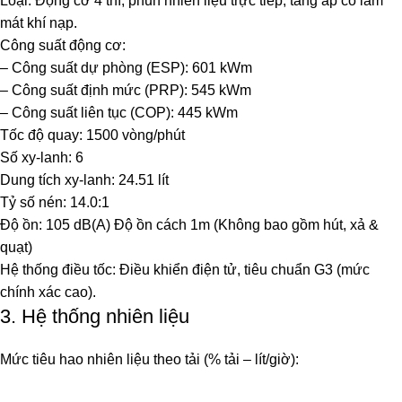
Loại: Động cơ 4 thì, phun nhiên liệu trực tiếp, tăng áp có làm
mát khí nạp.
Công suất động cơ:
– Công suất dự phòng (ESP): 601 kWm
– Công suất định mức (PRP): 545 kWm
– Công suất liên tục (COP): 445 kWm
Tốc độ quay: 1500 vòng/phút
Số xy-lanh: 6
Dung tích xy-lanh: 24.51 lít
Tỷ số nén: 14.0:1
Độ ồn: 105 dB(A) Độ ồn cách 1m (Không bao gồm hút, xả &
quạt)
Hệ thống điều tốc: Điều khiển điện tử, tiêu chuẩn G3 (mức
chính xác cao).
3. Hệ thống nhiên liệu
Mức tiêu hao nhiên liệu theo tải (% tải – lít/giờ):