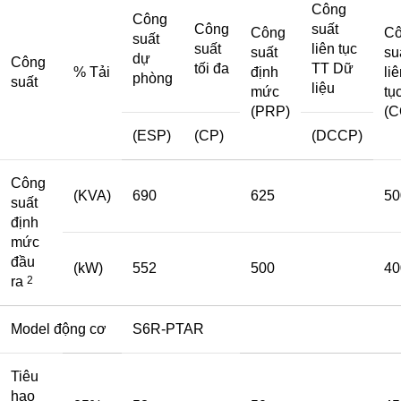
Công
Công
Công
suất
Công
C
suất
suất
liên tục
suất
su
dự
Công
tối đa
TT Dữ
% Tải
định
li
phòng
suất
liệu
mức
tụ
(PRP)
(C
(ESP)
(CP)
(DCCP)
Công
(KVA)
690
625
50
suất
định
mức
đầu
(kW)
552
500
40
ra
2
Model động cơ
S6R-PTAR
Tiêu
hao