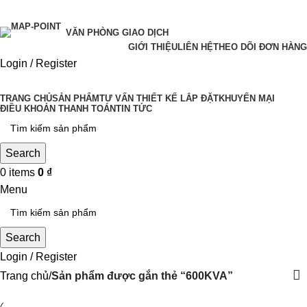
VĂN PHÒNG GIAO DỊCH
GIỚI THIỆU
LIÊN HỆ
THEO DÕI ĐƠN HÀNG
Login / Register
TRANG CHỦ
SẢN PHẨM
TƯ VẤN THIẾT KẾ LẮP ĐẶT
KHUYẾN MẠI
ĐIỀU KHOẢN THANH TOÁN
TIN TỨC
Search
0
items
0
₫
Menu
Search
Login / Register
Trang chủ
Sản phẩm được gắn thẻ “600KVA”