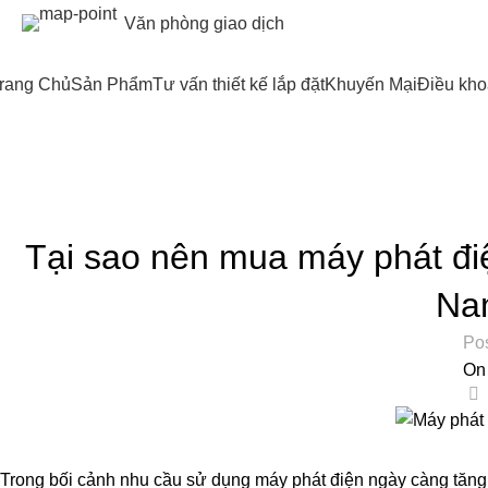
Văn phòng giao dịch
rang Chủ
Sản Phẩm
Tư vấn thiết kế lắp đặt
Khuyến Mại
Điều kho
Blog
Home
Tin Tức
Tại sao nên mua máy phát điệ
Na
Po
On
0
Trong bối cảnh nhu cầu sử dụng máy phát điện ngày càng tăng c