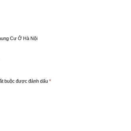
Chung Cư Ở Hà Nội
M
ắt buộc được đánh dấu
*