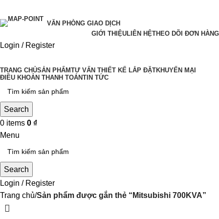
VĂN PHÒNG GIAO DỊCH
GIỚI THIỆU
LIÊN HỆ
THEO DÕI ĐƠN HÀNG
Login / Register
TRANG CHỦ
SẢN PHẨM
TƯ VẤN THIẾT KẾ LẮP ĐẶT
KHUYẾN MẠI
ĐIỀU KHOẢN THANH TOÁN
TIN TỨC
Search
0
items
0
₫
Menu
Search
Login / Register
Trang chủ
Sản phẩm được gắn thẻ “Mitsubishi 700KVA”